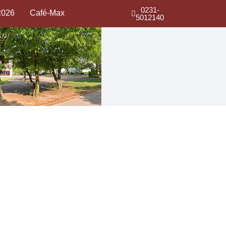
0231-
2026
Café-Max
5012140